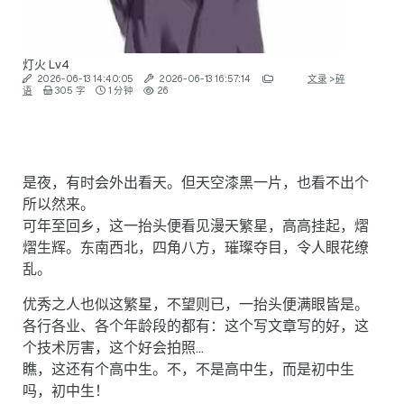
灯火
Lv4
2026-06-13 14:40:05
2026-06-13 16:57:14
文录
>
碎
语
305 字
1 分钟
26
是夜，有时会外出看天。但天空漆黑一片，也看不出个
所以然来。
可年至回乡，这一抬头便看见漫天繁星，高高挂起，熠
熠生辉。东南西北，四角八方，璀璨夺目，令人眼花缭
乱。
优秀之人也似这繁星，不望则已，一抬头便满眼皆是。
各行各业、各个年龄段的都有：这个写文章写的好，这
个技术厉害，这个好会拍照…
瞧，这还有个高中生。不，不是高中生，而是初中生
吗，初中生！