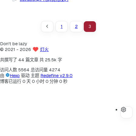
1
2
3
Don't be lazy
©
2021
- 2026
灯火
共撰写了 44 篇文章
共 25.5k 字
访问人数
5564
总访问量
4274
由
Hexo
驱动
主题
Redefine v2.9.0
博客已运行
0
天
0
小时
0
分钟
0
秒