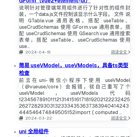
GForm（vue2+element-ui）
置
说明针对管理端常用组件进行了针对性的组件封
装，一个data.js文件控制该显示什么字段。 文件 说
明 GTable.vue 通用表格，搭配 useTable、
useCrudSchemas 使用 GForm.vue 通用表单，搭
配 useCrudSchemas 使用 GSearch.vue 通用搜索
表单，搭配 useTable、useCrudSchemas 使用
use...
管
2024-04-15
阅读全文
理
后
简易 useVModel，useVModels，具备ts类型
台
检查
常
用
前言在uni-微信小程序下使用 useVModel
渲
（@vueuse/core）会报错，就自己重写了个
染
useVModel，useVModels 代码
组
件
12345678910111213141516171819202122232425
GTab
262728293031323334353637383940414243
GSea
444546474849505152import { computed ...
GFor
简
2024-03-22
阅读全文
ui）
易
useV
uni 全局组件
useV