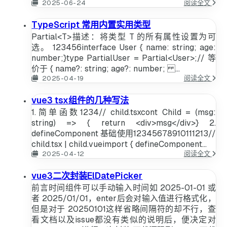
Ctrl
2025-06-24
阅读全文
+
S
TypeScript 常用内置实用类型
会
Partial<T>‌描述‌：将类型 T 的所有属性设置为可
中
断
选。 123456interface User { name: string; age:
异
number;}type PartialUser = Partial<User>;// 等
步
价于 { name?: string; age?: number; ...
请
Type
2025-04-19
阅读全文
求
常
用
vue3 tsx组件的几种写法
内
1.简单函数1234// child.tsxcont Child = (msg:
置
实
string) => { return <div>msg</div>} 2.
用
defineComponent 基础使用12345678910111213//
类
child.tsx | child.vueimport { defineComponent...
型
vue3
2025-04-12
阅读全文
tsx
组
vue3二次封装ElDatePicker
件
前言时间组件可以手动输入时间如 2025-01-01 或
的
几
者 2025/01/01，enter后会对输入值进行格式化，
种
但是对于 20250101这样省略间隔符的却不行，查
写
看文档以及issue都没有类似的说明后，便决定对
法