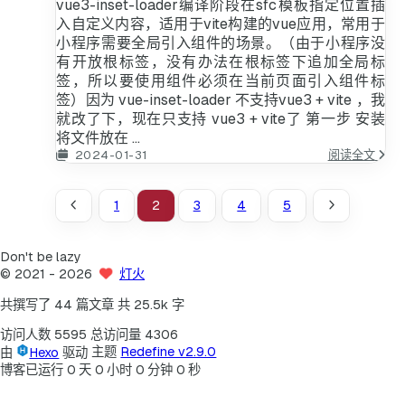
vue3-inset-loader编译阶段在sfc模板指定位置插
具
备
入自定义内容，适用于vite构建的vue应用，常用于
ts
小程序需要全局引入组件的场景。（由于小程序没
类
有开放根标签，没有办法在根标签下追加全局标
型
签，所以要使用组件必须在当前页面引入组件标
检
查
签）因为 vue-inset-loader 不支持vue3 + vite ，我
就改了下，现在只支持 vue3 + vite了 第一步 安装
将文件放在 ...
uni
2024-01-31
阅读全文
全
局
组
1
2
3
4
5
件
Don't be lazy
©
2021
- 2026
灯火
共撰写了 44 篇文章
共 25.5k 字
访问人数
5595
总访问量
4306
由
Hexo
驱动
主题
Redefine v2.9.0
博客已运行
0
天
0
小时
0
分钟
0
秒