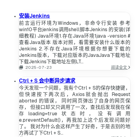
安装Jenkins
前言运行环境为Windows，非命令行安装 参考
win10平台jenkins调用shell脚本Jenkins 的安装(详
细教程) Java环境1.存在Java环境1java -version #
查看Java版本 版本对照，看需要安装什么版本的
Jenkins 2.不存在Java环境根据你想要下载的
Jenkins版本，下载对应版本的JavaJava下载地址
下载Jenkins下载地址左侧LT...
安
2025-07-23
阅读全文
装
Jenki
Ctrl + S 会中断异步请求
今天发现一个问题，我有个Ctrl + S的保存快捷键，
但快速按下两次后，Axios就会抛出 Request
aborted 的错误， 同时网页弹出了自身的网页保
存， 但接口却又只调用了一次，查找后发现我在保
存loading=true状态时，没有调用
e.preventDefault()，再我加上这个后发现问题好
了。 我对为什么会这样产生了好奇，于是去别的地
方再试了下Ctrl + S...