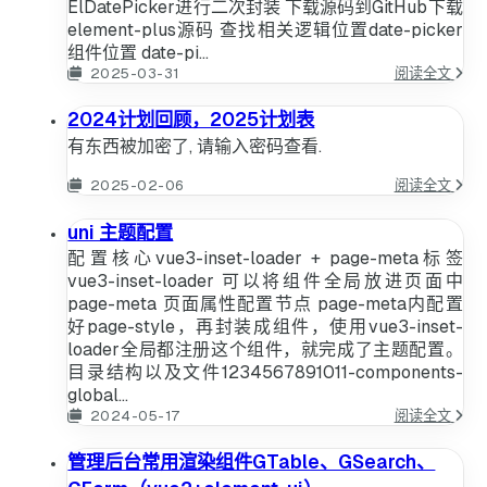
ElDatePicker进行二次封装 下载源码到GitHub下载
element-plus源码 查找相关逻辑位置date-picker
组件位置 date-pi...
vue3
2025-03-31
阅读全文
二
次
2024计划回顾，2025计划表
封
有东西被加密了, 请输入密码查看.
装
ElDat
202
2025-02-06
阅读全文
计
划
uni 主题配置
回
配置核心vue3-inset-loader + page-meta标签
顾，
202
vue3-inset-loader 可以将组件全局放进页面中
计
page-meta 页面属性配置节点 page-meta内配置
划
好page-style，再封装成组件，使用vue3-inset-
表
loader全局都注册这个组件，就完成了主题配置。
目录结构以及文件1234567891011-components-
global...
uni
2024-05-17
阅读全文
主
题
管理后台常用渲染组件GTable、GSearch、
配