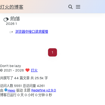
灯火的博客
浏览器
2026
1
浏览器中接口请求缓慢
1
Don't be lazy
©
2021
- 2026
灯火
共撰写了 44 篇文章
共 25.5k 字
访问人数
5551
总访问量
4261
由
Hexo
驱动
主题
Redefine v2.9.0
博客已运行
0
天
0
小时
0
分钟
0
秒