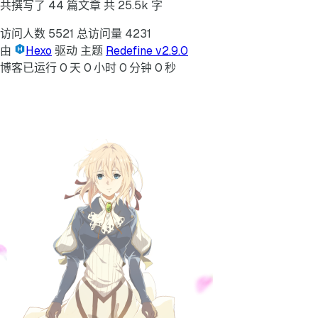
共撰写了 44 篇文章
共 25.5k 字
访问人数
5521
总访问量
4231
由
Hexo
驱动
主题
Redefine v2.9.0
博客已运行
0
天
0
小时
0
分钟
0
秒