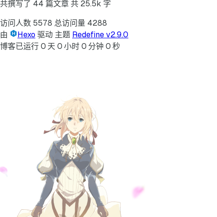
共撰写了 44 篇文章
共 25.5k 字
访问人数
5578
总访问量
4288
由
Hexo
驱动
主题
Redefine v2.9.0
博客已运行
0
天
0
小时
0
分钟
0
秒