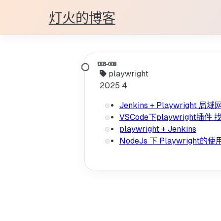
灯火的博客
playwright
2025
4
Jenkins + Playwright 局域
VSCode下playwright插
playwright + Jenkins
NodeJs 下 Playwright的使