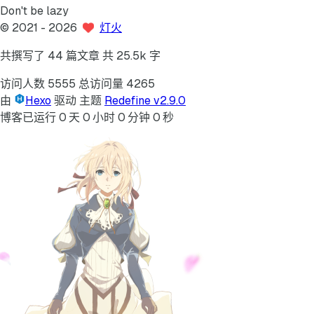
Don't be lazy
©
2021
- 2026
灯火
共撰写了 44 篇文章
共 25.5k 字
访问人数
5555
总访问量
4265
由
Hexo
驱动
主题
Redefine v2.9.0
博客已运行
0
天
0
小时
0
分钟
0
秒